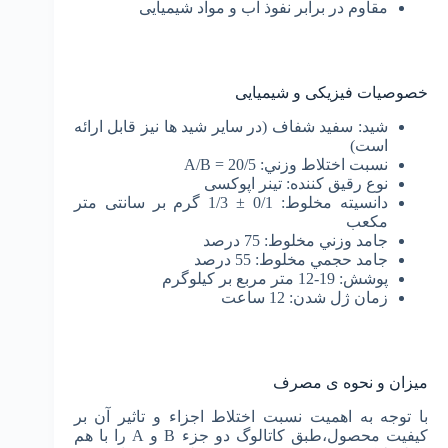
مقاوم در برابر نفوذ آب و مواد شیمیایی
خصوصیات فیزیکی و شیمیایی
شید: سفید شفاف (در سایر شید ها نیز قابل ارائه
است)
نسبت اختلاط وزني: 20/5 = A/B
نوع رقيق کننده: تينر اپوکسی
دانسيته مخلوط: 0/1 ± 1/3 گرم بر سانتی متر
مکعب
جامد وزني مخلوط: 75 درصد
جامد حجمي مخلوط: 55 درصد
پوشش: 19-12 متر مربع بر کیلوگرم
زمان ژل شدن: 12 ساعت
میزان و نحوه ی مصرف
با توجه به اهميت نسبت اختلاط اجزاء و تاثير آن بر
کيفيت محصول،طبق کاتالوگ دو جزء B و A را با هم