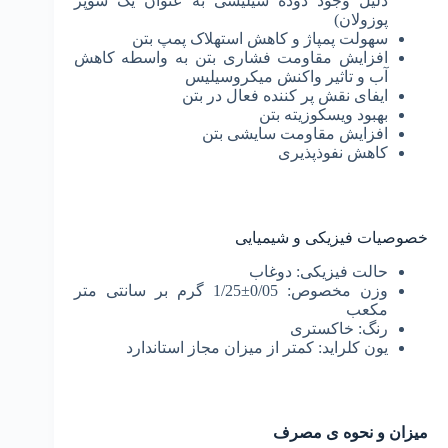
دلیل وجود دوده سیلیسی به عنوان یک سوپر
پوزولان)
سهولت پمپاژ و کاهش استهلاک پمپ بتن
افزایش مقاومت فشاری بتن به واسطه کاهش
آب و تاثیر واکنش میکروسیلیس
ایفای نقش پر کننده فعال در بتن
بهبود ویسکوزیته بتن
افزایش مقاومت سایشی بتن
کاهش نفوذپذیری
خصوصیات فیزیکی و شیمیایی
حالت فیزیکی: دوغاب
وزن مخصوص: 0/05±1/25 گرم بر سانتی متر
مکعب
رنگ: خاکستری
یون کلراید: کمتر از میزان مجاز استاندارد
میزان و نحوه ی مصرف