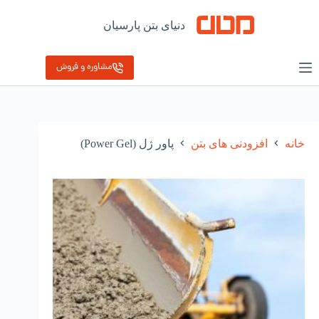
رش
ه
دنیای بتن پارسیان
حتوا
مشاوره و فروش
خانه
افزودنی های بتن
پاور ژل (Power Gel)