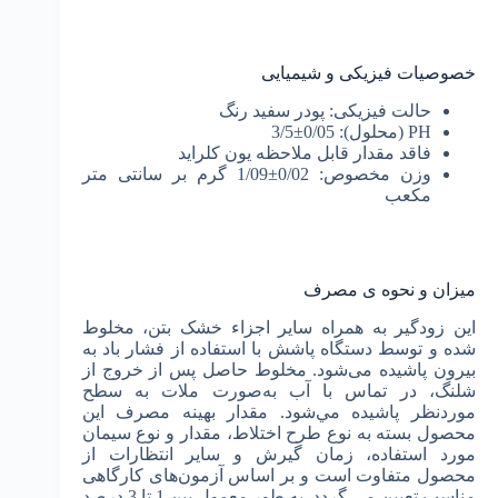
خصوصیات فیزیکی و شیمیایی
حالت فیزیکی: پودر سفید رنگ
PH (محلول): 0/05±3/5
فاقد مقدار قابل‌ ملاحظه یون کلراید
وزن مخصوص: 0/02±1/09 گرم بر سانتی متر
مکعب
میزان و نحوه ی مصرف
این زودگیر به همراه سایر اجزاء خشک بتن، مخلوط
شده و توسط دستگاه پاشش با استفاده از فشار باد به
بيرون پاشیده می‌شود. مخلوط حاصل پس از خروج از
شلنگ، در تماس با آب به‌صورت ملات به سطح
موردنظر پاشيده مي‌شود. مقدار بهینه مصرف اين
محصول بسته به نوع طرح اختلاط، مقدار و نوع سیمان
مورد استفاده، زمان‌ گیرش و سایر انتظارات از
محصول متفاوت است و بر اساس آزمون‌های کارگاهی
مناسب تعیین می گردد. به‌ طور معمول بين 1 تا 3 درصد