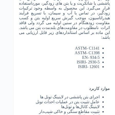
پاششی یا شاتكريت و یا بتن های زودگیر، مورداستفاده
قرار می‌گیرد. این محصول به واسطه وجود ترکیبات
زودگیر، در تماس با آب و سیمان، با تسریع فرآیند
هیدراتاسیون، موجب گیرش سریع اولیه بتن و کسب
مقاومت زودهنگام در سنین اولیه می گردد ولی فاقد
اثرات نامطلوب در مقاومت‌های بلندمدت بتن می باشد.
این ماده بر اساس استانداردهای زیر قابل ارزیابی می
باشد:
ASTM- C1141
ASTM- C1398
EN- 934-5
ISIRI- 2930-5
ISIRI- 12601
موارد کاربرد
اجرای بتن پاششی در لاینینگ تونل ها
عامل تثبیت بتن در عملیات احداث تونل
لاینینگ کانال‌ها و تونل‌ها
تثبیت مقاطع سنگی و خاکی شیب‌دار