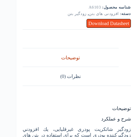
شناسه محصول:
A6103
دسته:
افزودنی های بتن
,
زودگیر بتن
Download Datasheet
توضیحات
نظرات (0)
توضیحات
شرح و عملکرد
زودگیر شاتکریت پودری غیرقلیایی، يك افزودني
زودگيرکننده پودري است كه برای استفاده در بتن های