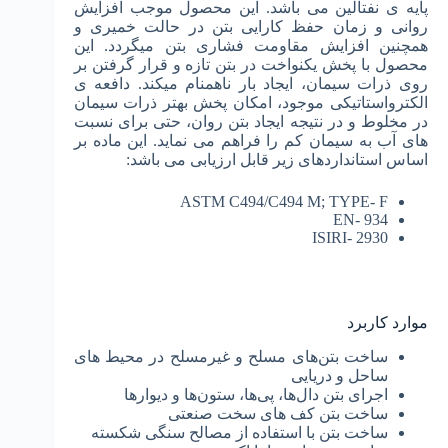
پایه­ ی نفتالین می باشد. این محصول موجب افزایش
روانی و‌ زمان حفظ کارایی بتن در حالت خمیری و
همچنین افزایش مقاومت فشاری بتن می­گردد. این
محصول با پخش یکنواخت در بتن تازه و قرار گرفتن بر
روی ذرات سیمان، ایجاد بار ناهمنام می­کند. دافعه­ ی
الکترواستاتیکی موجود، امکان پخش بهتر ذرات سیمان
در مخلوط و در نتیجه ایجاد بتن روان، حتی برای نسبت
های آب به سیمان کم را فراهم می نماید. این ماده بر
اساس استانداردهای زیر قابل ارزیابی می باشد:
ASTM C494/C494 M; TYPE- F
EN- 934
ISIRI- 2930
موارد کاربرد
ساخت بتن‌های مسلح و غیرمسلح در محیط های
ساحل و دریایی
اجرای بتن دال‌ها، پی‌ها، ستون‌ها و دیوارها
ساخت بتن کف ‌های سخت صنعتی
ساخت بتن با استفاده از مصالح سنگی شکسته