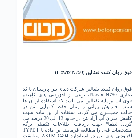
فوق روان کننده نفتالین (Flowix N750)
فوق روان کننده نفتالین شرکت دنیای بتن پارسیان با کد
تجاری Flowix N750، نوعی از افزودنی های کاهنده
قوی آب بر پایه نفتالین می باشد که استفاده از آن ها
سبب افـزایش روانی و زمان حفظ کـارایی بتن در
حالت خمیـــری می گردد. استفاده از این ماده سبب
کاهش میزان آب آزاد بتن در حدود 12 الی 20 درصد می
گردد. لطفا” جهت دریافت اطلاعات تکمیلی برگه
مشخصات فنی را مطالعه فرمایید. این ماده با TYPE F
افزودنی های بتن در استاندارد ASTM C494 مطابقت