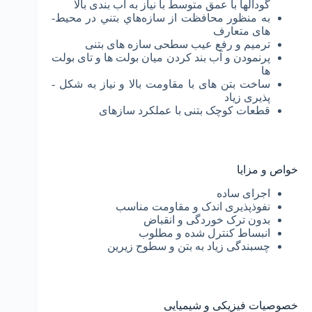
گودال­ها با عمق متوسط با نیاز به آب بندی بالا
ﺑﻪ ﻣﻨﻈﻮر ﻣﺤﺎﻓﻈﺖ از ﺳﺎزه­ﻫﺎي ﺑﺘﻨﻲ در محیط­
های متعارف
ترمیم و رفع عیب سطحی سازه های بتنی
پرنمودن و آب بند کردن میان بولت ها و تای بولت
ها
ساخت بتن های با مقاومت بالا و نیاز به شکل ­
پذیری زیاد
قطعات کوچک بتنی با عملکرد سازه­ای
خواص و مزایا
اجرای ساده
نفوذپذیری اندک و مقاومت مناسب
بدون ترک خوردگی و انقباض
انبساط کنترل شده و مطلوب
چسبندگی زیاد به بتن و سطوح زیرین
خصوصیات فیزیکی و شیمیایی