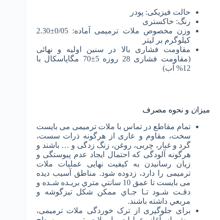
حالت فیزیکی: پودر
رنگ: خاکستری
وزن مخصوص ملات ترمیمی آماده: 0/05±2.30
کیلوگرم بر لیتر
مقاومت فشاری بالا در سنین اولیه و نهائی
(مقاومت فشاری 28 روزه 5±70 مگاپاسکال با
12% آب)
میزا
ن
و نحوه مصرف
تمام مقاطع در تماس با ملات ترمیمی می­ بایست
سخت، مقاوم و عاری از هرگونه ذرات سست،
گرد و غبار، چربی، روغن، زنگ زدگی و … باشند و
هرگونه آلودگی که احتمال ایجاد عدم پیوستگی و
زیان رسانیدن به کیفیت نهایی عملیات ملات
ترمیمی را دارد، زدوده شود. مناطق آسیب دیده
می بایست ﺗﺎ ﻋﻤﻖ 10 ﺳﺎﻧﺘﻲ ﻣﺘﺮي ﺑﺮﻳـﺪه ﺷـﺪه و
دﻗـﺖ ﺷـﻮد ﺗـﺎ ﺟـﺎي ﻣﻤﻜﻦ ﺷﻜﻞ ﺗﻴﺰﮔﻮﺷﻪ و
ﻣﺮﺑﻌﻲ داﺷﺘﻪ ﺑﺎﺷﻨﺪ.
برای جلوگیری از ترک خوردگی ملات ترمیمی،
پیش از آغاز عملیات با ملات ترمیمی، سطح