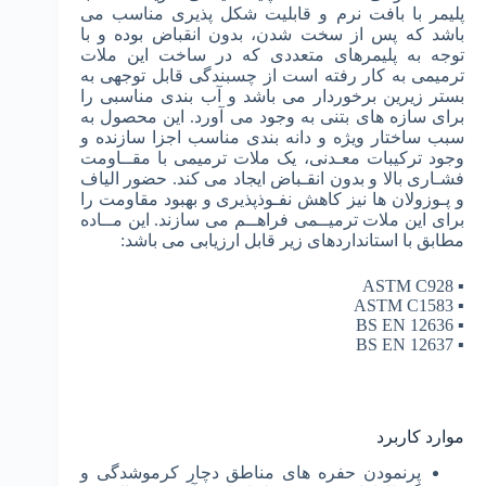
پلیمر با بافت نرم و قابلیت شکل پذیری مناسب می
باشد که پس از سخت شدن، بدون انقباض بوده و با
توجه به پلیمرهای متعددی که در ساخت این ملات
ترمیمی به کار رفته است از چسبندگی قابل توجهی به
بستر زیرین برخوردار می باشد و آب بندی مناسبی را
برای سازه های بتنی به وجود می آورد. این محصول به
سبب ساختار ويژه و دانه بندی مناسب اجزا سازنده و
وجود ترکیبات معـدنی، یک ملات ترمیمی با مقــاومت
فشـاری بالا و بدون انقـباض ایجاد می­ کند. حضور الیاف
و پـوزولان ها نیز کاهش نفـوذپذیری و بهبود مقاومت را
برای این ملات ترمیــمی فراهــم می سازند. این مــاده
مطابق با استانداردهای زیر قابل ارزیابی می باشد:
▪ ASTM C928
▪ ASTM C1583
▪ BS EN 12636
▪ BS EN 12637
موارد کاربرد
پرنمودن حفره های مناطق دچار کرموشدگی و