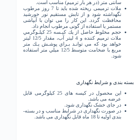
سانتی متر (در هر بار ترمیم) مناسب است.
ملات ترمیمی ریخته شده باید تا 7 روز مرطوب
نگهداشته شود و از تابش مستقیم نور خورشید
محافظت گردد. این کار را می توان با آبپاشی
مستمر یا استفاده از گونی مرطوب انجام داد.
ﺣﺠﻢ ﻣﺨﻠﻮط ﺣﺎﺻﻞ از ﻳﻚ ﻛﻴـﺴﻪ 25 ﻛﻴﻠـﻮﮔﺮﻣﻲ
ملات ترمیم کننده و 4 ﻟﻴﺘﺮ آب، ﻣﻘﺪار 12/5 ﻟﻴﺘﺮ
ﺧﻮاﻫﺪ ﺑﻮد ﻛﻪ ﻣﻲ ﺗﻮاﻧـﺪ ﺑـﺮاي ﭘﻮﺷـﺶ ﻳـﻚ ﻣﺘﺮ
ﻣﺮﺑﻊ ﺑﺎ ﺿﺨﺎﻣﺖ ﻣﺘﻮﺳﻂ 12/5 ﻣﻴﻠﻲ ﻣﺘﺮ اﺳﺘﻔﺎده
ﺷﻮد.
بسته بندی و شرایط نگهداری
این محصول در کیسه های 25 کیلوگرمی قابل
عرضه می باشد.
در جای خشک نگهداری شود.
در صورت نگهداری در شرایط مناسب و در بسته­
بندی اولیه تا 18 ماه قابل نگهداری می باشد.