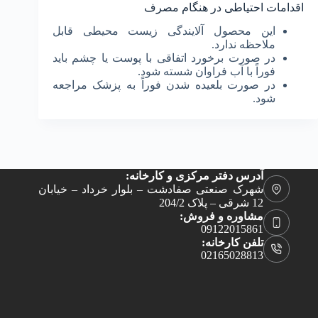
اقدامات احتیاطی در هنگام مصرف
این محصول آلایندگی زیست محیطی قابل
ملاحظه ندارد.
در صورت برخورد اتفاقی با پوست یا چشم باید
فوراً با آب فراوان شسته شود.
در صورت بلعیده شدن فوراً به پزشک مراجعه
شود.
آدرس دفتر مرکزی و کارخانه:
شهرک صنعتی صفادشت – بلوار خرداد – خیابان
12 شرقی – پلاک 204/2
مشاوره و فروش:
09122015861
تلفن کارخانه:
02165028813