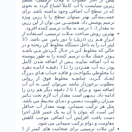
زیرین می­بایست با آب کاملاً اشباع گردد به نحوی
که در سطح آب اضافی وجود نداشته باشد. برای
چســـبندگی بهتر می­توان سطح را با رزین ویژه
ترمیم پوشش داد. همچنیــن می­ توان از این رزین
به مقدار 3- 1 درصد به ملات ترمیم کننده افزود.
ﺑﻬﺘﺮﻳﻦ روش ﺳـﺎﺧﺖ ﻣـﻼت ترمیمی، اﺳـﺘﻔﺎده از
اﺑـﺰار ﻫـﻢ زن (درﻳﻞ) ﺑﺎ دور ﭘﺎﻳﻴﻦ ﻣﻲ ﺑﺎﺷﺪ. 3/5
ﻟﻴﺘﺮ آب را ﺑﻪ داﺧﻞ دﺳﺘﮕﺎه ﻣﺨﻠﻮط ﻛﻦ رﻳﺨﺘﻪ و در
ﺣﺎﻟﻲ ﻛﻪ ﻣﺨﻠﻮط ﻛـﻦ در ﺣـﺎل ﮔـﺮدش ﻣـﻲ ﺑﺎﺷـﺪ
ﭘـﻮدر ﺧﺸﻚ ملات ترمیم کننده را ﺑﻪ ﻃﻮر ﭘﻴﻮﺳﺘﻪ
ﺑﻪ آب اﺿﺎﻓﻪ ﻧﻤﺎﻳﻴـﺪ. ﭘـﺲ از اﺿﺎﻓﻪ ﺷﺪن ﻛﺎﻣﻞ
ﭘﻮدر ﺑـﻪ آب، ﻫﻤـﺰدن را ﺗـﺎ 3 دﻗﻴﻘـﻪ اداﻣـﻪ دﻫﻴـﺪ
ﺗـﺎ ﻣﺨﻠﻮﻃﻲ ﻳﻜﻨﻮاﺧـﺖ و ﻓﺎﻗـﺪ ﺣﺒـﺎب ﻫـﺎي ﺑـﺰرگ
اﻳﺠـﺎد ﮔـﺮدد. ﭼﻨﺎﻧﭽـﻪ ﻣﺨﻠﻮط ﻓﻮق از روانی
مطلوب ﺑﺮﺧﻮردار ﻧﺒﺎﺷﺪ ﻣﻲ­ﺗﻮان کمی ﺑﻪ آن آب
اﺿﺎﻓﻪ ﻧﻤﻮد و ﺑﺮاي 1 ﺗﺎ 2 دﻗﻴﻘﻪ دﻳﮕﺮ ﻫﻢ زدن را
اداﻣﻪ داد. ﺑـﺪﻳﻬﻲ اﺳﺖ ﻣﻘﺪار آب ﻻزم ﺗﺤﺖ ﺗـﺎﺛﻴﺮ
ﻣﻴـﺰان رﻃﻮﺑـﺖ ﻧـﺴﺒﻲ و دﻣـﺎي ﻣﺤـﻴﻂ ﻣﻲ ﺑﺎﺷﺪ.
مثل هر ترکیب سیمانی، بهینه مقدار آب حداقل
آبی است که بتوان با آن به یک خمیر قابل اجرا
دست یافت. افزایش آب اضافی موجب کاهش
مقاومت و دوام ترکیب سیمانی می شود.
این ملات ترمیمی برای ضخامت های کمتر از 5