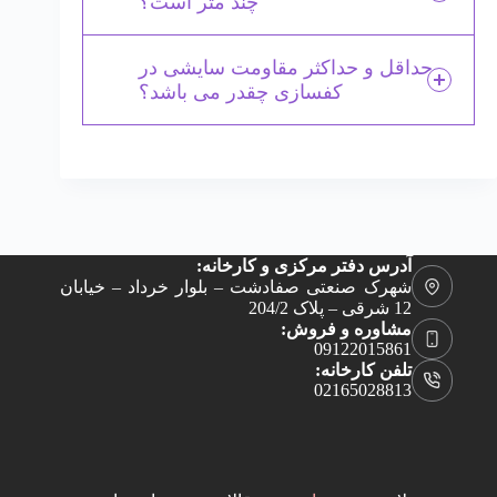
چند متر است؟
حداقل و حداکثر مقاومت سایشی در
کفسازی چقدر می باشد؟
آدرس دفتر مرکزی و کارخانه:
شهرک صنعتی صفادشت – بلوار خرداد – خیابان
12 شرقی – پلاک 204/2
مشاوره و فروش:
09122015861
تلفن کارخانه:
02165028813