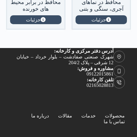
محافظ در نماهای
محافظ در برابر محیط
آجری، سنگی و بتنی
های خورنده
جزئیات
جزئیات
آدرس دفتر مرکزی و کارخانه:
شهرک صنعتی صفادشت – بلوار خرداد – خیابان
12 شرقی – پلاک 204/2
مشاوره و فروش:
09122015861
تلفن کارخانه:
02165028813
محصولات
خدمات
مقالات
درباره ما
تماس با ما