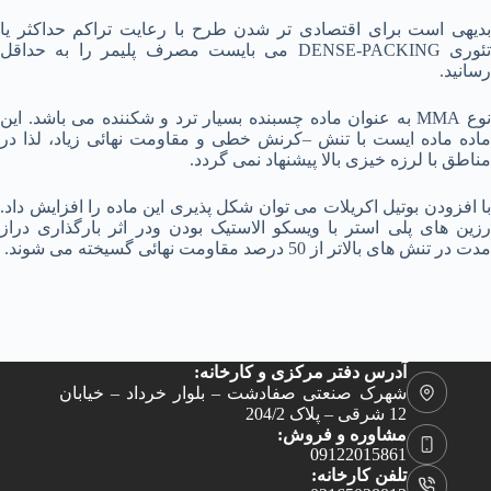
بدیهی است برای اقتصادی تر شدن طرح با رعایت تراکم حداکثر یا
تئوری DENSE-PACKING می بایست مصرف پلیمر را به حداقل
رسانید.
نوع MMA به عنوان ماده چسبنده بسیار ترد و شکننده می باشد. این
ماده ماده ایست با تنش –کرنش خطی و مقاومت نهائی زیاد، لذا در
مناطق با لرزه خیزی بالا پیشنهاد نمی گردد.
با افزودن بوتیل اکریلات می توان شکل پذیری این ماده را افزایش داد.
رزین های پلی استر با ویسکو الاستیک بودن ودر اثر بارگذاری دراز
مدت در تنش های بالاتر از 50 درصد مقاومت نهائی گسیخته می شوند.
آدرس دفتر مرکزی و کارخانه:
شهرک صنعتی صفادشت – بلوار خرداد – خیابان
12 شرقی – پلاک 204/2
مشاوره و فروش:
09122015861
تلفن کارخانه: