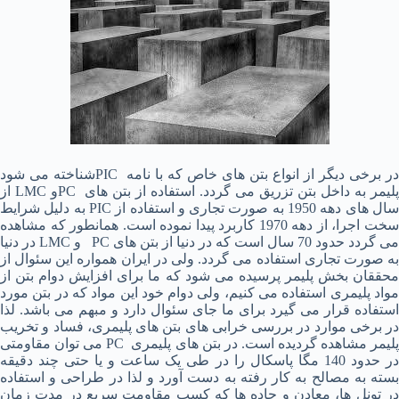
در برخی دیگر از انواع بتن های خاص که با نامه PICشناخته می شود
پلیمر به داخل بتن تزریق می گردد. استفاده از بتن های PCو LMC از
سال های دهه 1950 به صورت تجاری و استفاده از PIC به دلیل شرایط
سخت اجرا، از دهه 1970 کاربرد پیدا نموده است. همانطور که مشاهده
می گردد حدود 70 سال است که در دنیا از بتن های PC و LMC در دنیا
به صورت تجاری استفاده می گردد. ولی در ایران همواره این سئوال از
محققان بخش پلیمر پرسیده می شود که ما برای افزایش دوام بتن از
مواد پلیمری استفاده می کنیم، ولی دوام خود این مواد که در بتن مورد
استفاده قرار می گیرد برای ما جای سئوال دارد و مبهم می باشد. لذا
در برخی موارد در بررسی خرابی های بتن های پلیمری، فساد و تخریب
پلیمر مشاهده گردیده است. در بتن های پلیمری PC می توان مقاومتی
در حدود 140 مگا پاسکال را در طی یک ساعت و یا حتی چند دقیقه
بسته به مصالح به کار رفته به دست آورد و لذا در طراحی و استفاده
در تونل ها، معادن و جاده ها که کسب مقاومت سریع در مدت زمان